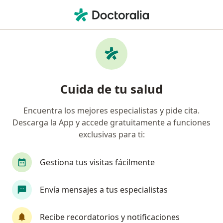
Men
Trastornos Cardiovasculares • San Luis Potosi, San Luis Potosí
Filtros
• 1
Seguro
Mapa
Especialistas en Trastornos
Cuida de tu salud
cardiovasculares en San Luis Potosi
Encuentra los mejores especialistas y pide cita.
Descarga la App y accede gratuitamente a funciones
¿Qué especialidad estás buscando?
exclusivas para ti:
Internista
Nutriólogo clínico
Nutricionis
Gestiona tus visitas fácilmente
Envía mensajes a tus especialistas
Recibe recordatorios y notificaciones