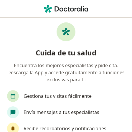
Men
Síndrome Del Colon Irritable Ibs • General Escobedo, Nuevo Léon
Filtros
• 1
Seguro
Mapa
Especialistas en Síndrome del colon irritable
Cuida de tu salud
(IBS) en General Escobedo
Encuentra los mejores especialistas y pide cita.
Descarga la App y accede gratuitamente a funciones
¿Qué especialidad estás buscando?
exclusivas para ti:
Cirujano general
Gastroenterólogo
Endos
Gestiona tus visitas fácilmente
Envía mensajes a tus especialistas
Recibe recordatorios y notificaciones