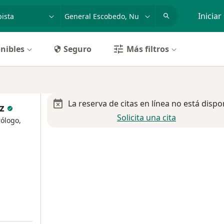
dad, enfermedad o nombre
p. ej. Guadalajara
Iniciar
nibles
Seguro
Más filtros
La reserva de citas en línea no está dispo
ez
Solicita una cita
ólogo,
a