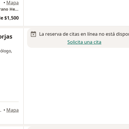
•
Mapa
Instituto de Salud Digestiva, Hospital Zambrano Hellion
e $1,500
La reserva de citas en línea no está dispo
orjas
Solicita una cita
ólogo,
a
 Pedro Garza Garcia
•
Mapa