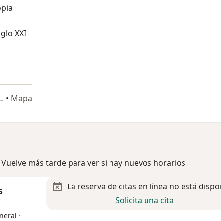
opia
glo XXI
Garza 325, San Pedro Garza Garcia
•
Mapa
 Vuelve más tarde para ver si hay nuevos horarios
La reserva de citas en línea no está dispo
s
Solicita una cita
·
neral