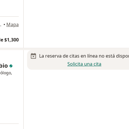
a
 Pedro Garza Garcia
•
Mapa
e $1,300
La reserva de citas en línea no está dispo
Solicita una cita
bio
ólogo,