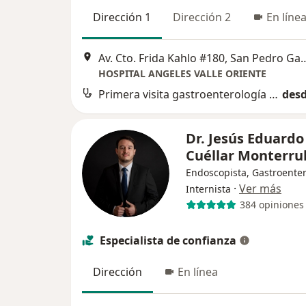
Dirección 1
Dirección 2
En líne
Av. Cto. Frida Kahlo #180, San
HOSPITAL ANGELES VALLE ORIENTE
Primera visita gastroenterología y endoscopia
desd
Dr. Jesús Eduardo
Cuéllar Monterru
Endoscopista, Gastroenter
·
Ver más
Internista
384 opiniones
Especialista de confianza
Dirección
En línea