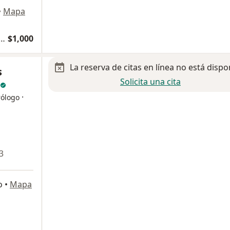
•
Mapa
sita gastroenterología y endoscopia
$1,000
La reserva de citas en línea no está dispo
s
Solicita una cita
·
rólogo
3
o
•
Mapa