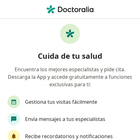
Men
Fisura Anal • General Escobedo, Nuevo Léon
Filtros
• 1
Seguro
Mapa
Especialistas en Fisura anal en General
Cuida de tu salud
Escobedo
Encuentra los mejores especialistas y pide cita.
Descarga la App y accede gratuitamente a funciones
¿Qué especialidad estás buscando?
exclusivas para ti:
Cirujano general
Endoscopista
Médico ge
Gestiona tus visitas fácilmente
Envía mensajes a tus especialistas
Recibe recordatorios y notificaciones