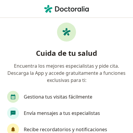
Men
Síndrome De Marfan • Cancun, Quintana Roo
Filtros
• 1
Seguro
Mapa
Especialistas en Síndrome de Marfan en
Cuida de tu salud
Cancun
Encuentra los mejores especialistas y pide cita.
Descarga la App y accede gratuitamente a funciones
¿Qué especialidad estás buscando?
exclusivas para ti:
Cardiólogo
Médico general
Cardiólogo pe
Gestiona tus visitas fácilmente
Envía mensajes a tus especialistas
Recibe recordatorios y notificaciones