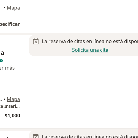
•
Mapa
pecificar
La reserva de citas en línea no está dispo
Solicita una cita
ia
er más
nza 1115, San Luis Potosi
•
Mapa
Consultorio Privado - Edificio Torres Carranza Interior 6, Planta Baja
$1,000
La reserva de citas en línea no está dispo