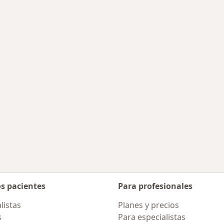
rmedades en San Luis Potosi
os pacientes
Para profesionales
listas
Planes y precios
s
Para especialistas