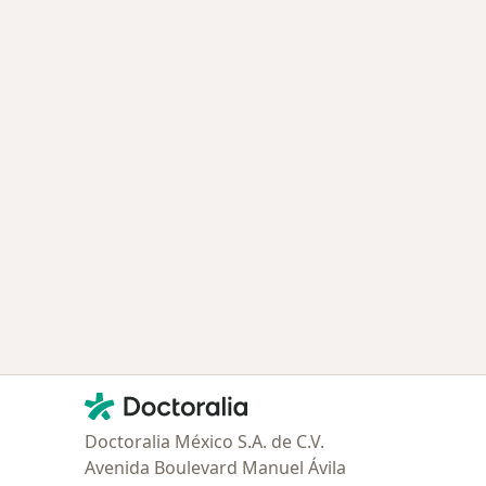
Contacto
Doctoralia - Página de inicio
Doctoralia México S.A. de C.V.
Avenida Boulevard Manuel Ávila