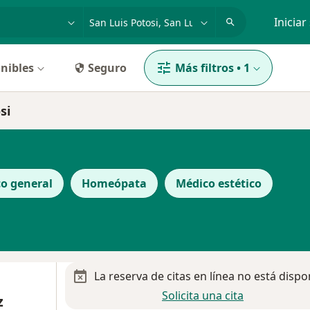
dad, enfermedad o nombre
p. ej. Guadalajara
Iniciar
nibles
Seguro
Más filtros
•
1
si
o general
Homeópata
Médico estético
La reserva de citas en línea no está dispo
Solicita una cita
z