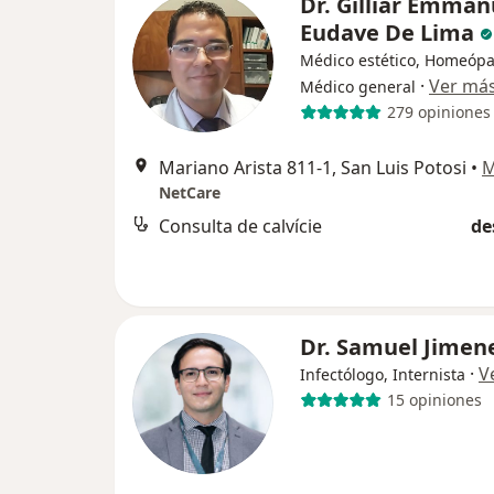
Dr. Gilliar Emman
Eudave De Lima
Médico estético, Homeópa
·
Ver má
Médico general
279 opiniones
Mariano Arista 811-1, San Luis Potosi
•
M
NetCare
Consulta de calvície
de
Dr. Samuel Jimen
·
V
Infectólogo, Internista
15 opiniones