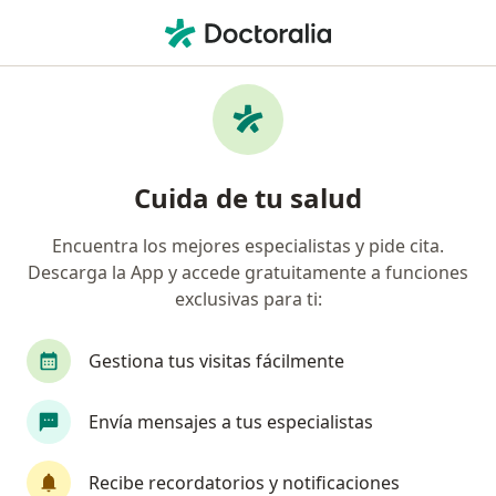
Men
Retinoblastoma • Benito Juárez, Distrito Federal DF
Filtros
• 1
Seguro
Mapa
Especialistas en Retinoblastoma en Benito
Cuida de tu salud
Juárez
Encuentra los mejores especialistas y pide cita.
Descarga la App y accede gratuitamente a funciones
¿Qué especialidad estás buscando?
exclusivas para ti:
Oncólogo pediátrico
Pediatra
Oncólogo m
Gestiona tus visitas fácilmente
Envía mensajes a tus especialistas
Recibe recordatorios y notificaciones