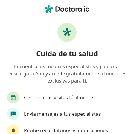
Men
Queratitis Seca • Ciudad de México, CDMX
Filtros
• 1
Seguro
Mapa
Especialistas en Queratitis seca en Ciudad
Cuida de tu salud
de México
Encuentra los mejores especialistas y pide cita.
Descarga la App y accede gratuitamente a funciones
¿Qué especialidad estás buscando?
exclusivas para ti:
Oftalmólogo
Médico general
Dermatólog
Gestiona tus visitas fácilmente
Envía mensajes a tus especialistas
Recibe recordatorios y notificaciones