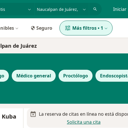
dad, enfermedad o nombre
p. ej. Guadalajara
Iniciar
nibles
Seguro
Más filtros
•
1
alpan de Juárez
go
Médico general
Proctólogo
Endoscopist
La reserva de citas en línea no está dispo
a Kuba
Solicita una cita