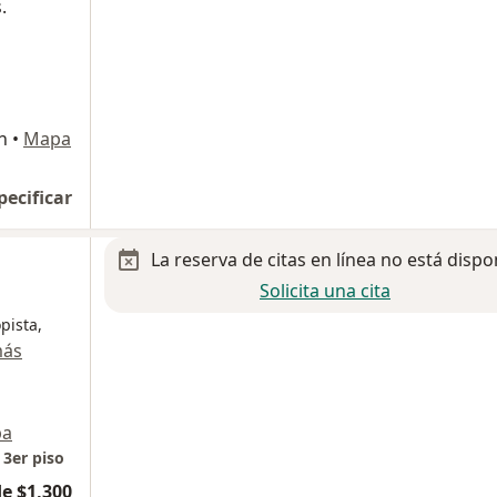
.
n
•
Mapa
pecificar
La reserva de citas en línea no está dispo
Solicita una cita
pista,
más
pa
 3er piso
e $1,300