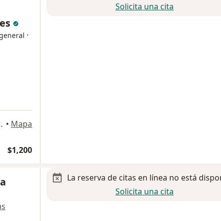
Solicita una cita
les
·
 general
Naucalpan de Juárez
•
Mapa
$1,200
La reserva de citas en línea no está dispo
ga
Solicita una cita
ás