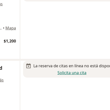
ás
za, Naucalpan de Juárez
•
Mapa
$1,200
La reserva de citas en línea no está dispo
ud
Solicita una cita
ás