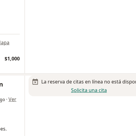
apa
$1,000
La reserva de citas en línea no está dispo
in
Solicita una cita
·
Ver
ogo
es.