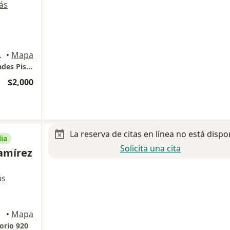
ás
s, Huixquilucan
•
Mapa
Hospital Ángeles Lomas.Torre de especialidades Piso 12. Consultorio 1255
$2,000
La reserva de citas en línea no está dispo
ia
Solicita una cita
amírez
ás
•
Mapa
orio 920