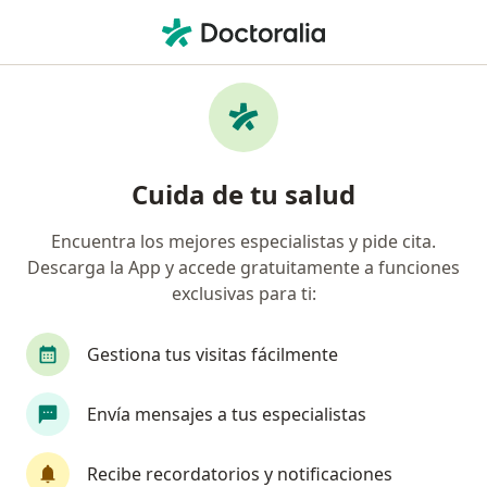
Men
Osteítis Fibroquística • Ciudad de México, CDMX
Filtros
• 1
Seguro
Mapa
Especialistas en Osteítis fibroquística en
Cuida de tu salud
Ciudad de México
Encuentra los mejores especialistas y pide cita.
Descarga la App y accede gratuitamente a funciones
¿Qué especialidad estás buscando?
exclusivas para ti:
Ortopedista
Traumatólogo
Endocrinólog
Gestiona tus visitas fácilmente
Envía mensajes a tus especialistas
Recibe recordatorios y notificaciones