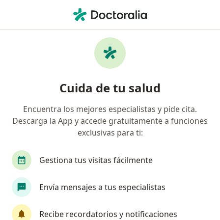
Men
Adenoma Hipofisario Secretor De Prolactina • Ciudad de México, CDMX
Filtros
• 1
Seguro
Mapa
Especialistas en Adenoma hipofisario
Cuida de tu salud
secretor de prolactina en Ciudad de México
Encuentra los mejores especialistas y pide cita.
Descarga la App y accede gratuitamente a funciones
¿Qué especialidad estás buscando?
exclusivas para ti:
Endocrinólogo
Internista
Neurólogo
Gestiona tus visitas fácilmente
Envía mensajes a tus especialistas
Recibe recordatorios y notificaciones