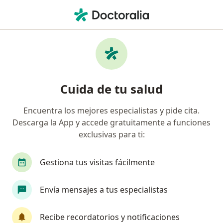
Men
Obesidad Mórbida • Toluca de Lerdo, México
Filtros
• 1
Seguro
Mapa
Especialistas en Obesidad mórbida en
Cuida de tu salud
Toluca de Lerdo
Encuentra los mejores especialistas y pide cita.
Descarga la App y accede gratuitamente a funciones
¿Qué especialidad estás buscando?
exclusivas para ti:
Cirujano general
Especialista en Obesidad y D
Gestiona tus visitas fácilmente
Envía mensajes a tus especialistas
Recibe recordatorios y notificaciones