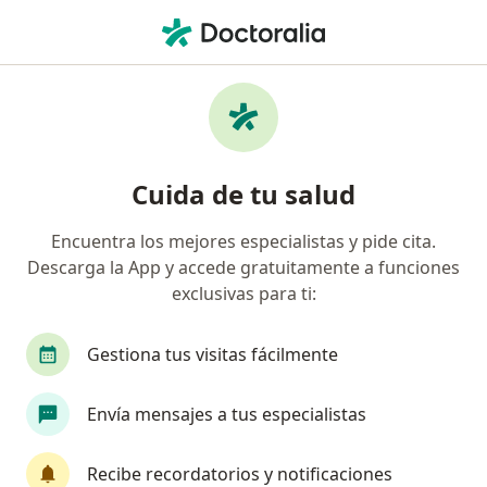
Men
Desnutrición Infantil • Toluca de Lerdo, México
Filtros
• 1
Seguro
Mapa
Especialistas en Desnutrición infantil en
Cuida de tu salud
Toluca de Lerdo
Encuentra los mejores especialistas y pide cita.
Descarga la App y accede gratuitamente a funciones
¿Qué especialidad estás buscando?
exclusivas para ti:
Nutricionista
Nutriólogo
Nutriólogo clíni
Gestiona tus visitas fácilmente
Envía mensajes a tus especialistas
Recibe recordatorios y notificaciones