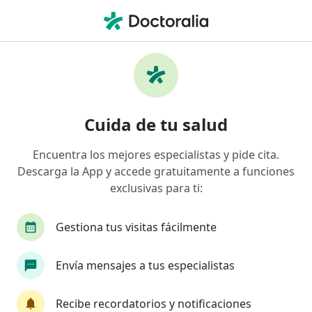
Men
Malformaciones Arteriovenosas • Naucalpan de Juárez, México
Filtros
• 1
Seguro
Mapa
Especialistas en Malformaciones
Cuida de tu salud
arteriovenosas en Naucalpan de Juárez
Encuentra los mejores especialistas y pide cita.
Descarga la App y accede gratuitamente a funciones
¿Qué especialidad estás buscando?
exclusivas para ti:
Angiólogo
Cirujano vascular
Cirujano ge
Gestiona tus visitas fácilmente
Envía mensajes a tus especialistas
Recibe recordatorios y notificaciones