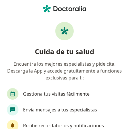
Men
Flegmasía Cerúlea Dolorosa • Naucalpan de Juárez, México
Filtros
• 1
Seguro
Mapa
Especialistas en Flegmasía cerúlea dolorosa
Cuida de tu salud
en Naucalpan de Juárez
Encuentra los mejores especialistas y pide cita.
Descarga la App y accede gratuitamente a funciones
¿Qué especialidad estás buscando?
exclusivas para ti:
Angiólogo
Cirujano vascular
Cirujano ge
Gestiona tus visitas fácilmente
Envía mensajes a tus especialistas
Recibe recordatorios y notificaciones