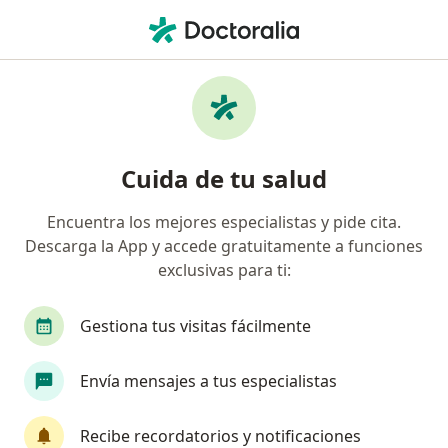
Men
Insuficiencia En El Crecimiento • Toluca, México
Filtros
• 1
Seguro
Mapa
Especialistas en Insuficiencia en el
Cuida de tu salud
crecimiento en Toluca
Encuentra los mejores especialistas y pide cita.
Descarga la App y accede gratuitamente a funciones
¿Qué especialidad estás buscando?
exclusivas para ti:
Nutricionista
Endocrinólogo pediátrico
N
Gestiona tus visitas fácilmente
Envía mensajes a tus especialistas
Recibe recordatorios y notificaciones