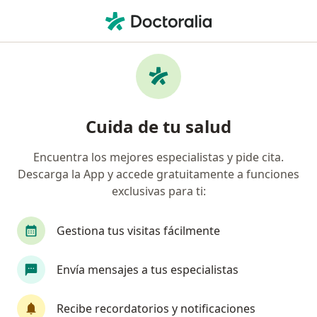
Men
Hombro De Tenista • Naucalpan de Juárez, México
Filtros
• 1
Seguro
Mapa
Especialistas en Hombro de tenista en
Cuida de tu salud
Naucalpan de Juárez
Encuentra los mejores especialistas y pide cita.
Descarga la App y accede gratuitamente a funciones
¿Qué especialidad estás buscando?
exclusivas para ti:
Ortopedista
Traumatólogo
Médico gener
Gestiona tus visitas fácilmente
Envía mensajes a tus especialistas
Recibe recordatorios y notificaciones