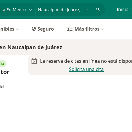
dad, enfermedad o nombre
p. ej. Guadalajara
Iniciar
nibles
Seguro
Más filtros
 en Naucalpan de Juárez
La reserva de citas en línea no está dispo
ia
Solicita una cita
stor
del