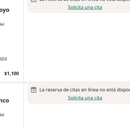
Solicita una cita
oyo
del
apa
$1,100
La reserva de citas en línea no está dispo
Solicita una cita
anco
del