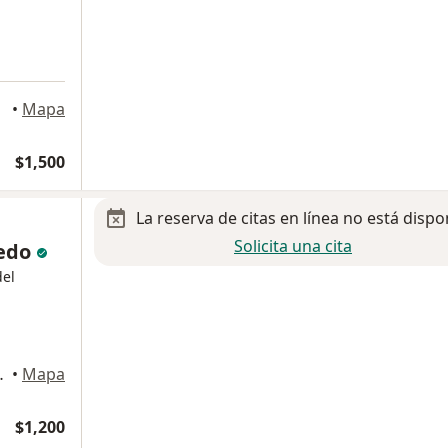
a
éxico
•
Mapa
$1,500
La reserva de citas en línea no está dispo
Solicita una cita
bedo
del
an, CDMX C.P. 04530, Coyoacán
•
Mapa
$1,200