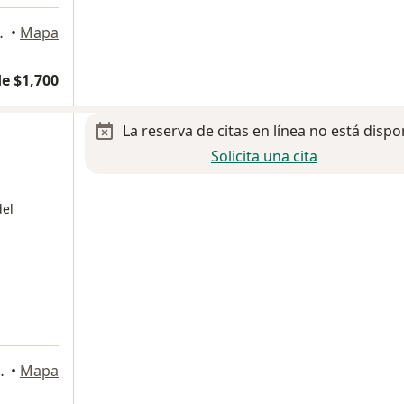
OS, Benito Juárez
•
Mapa
e $1,700
La reserva de citas en línea no está dispo
Solicita una cita
del
354, Benito Juárez
•
Mapa