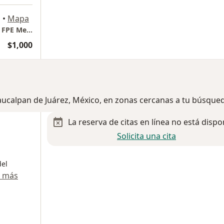
z
•
Mapa
Consultorio Medicina del deporte dentro de FPE Medical Health
$1,000
aucalpan de Juárez, México, en zonas cercanas a tu búsque
La reserva de citas en línea no está dispo
Solicita una cita
del
r más
a