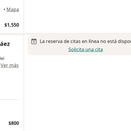
árez
•
Mapa
$1,550
La reserva de citas en línea no está dispo
Báez
Solicita una cita
del
·
Ver más
$800