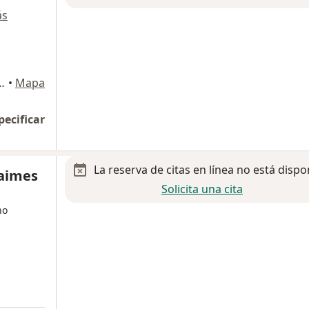
ás
 1080, Ciudad de México
•
Mapa
pecificar
La reserva de citas en línea no está dispo
Jaimes
Solicita una cita
no