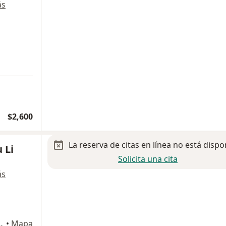
ás
$2,600
La reserva de citas en línea no está dispo
 Li
Solicita una cita
ás
5-S, Ciudad de México
•
Mapa