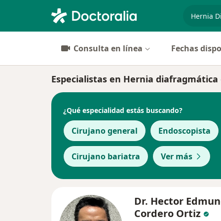
especiali
Consulta en línea
Fechas dispo
Especialistas en Hernia diafragmática
¿Qué especialidad estás buscando?
Cirujano general
Endoscopista
Cirujano bariatra
Ver más
Dr. Hector Edmu
Cordero Ortiz