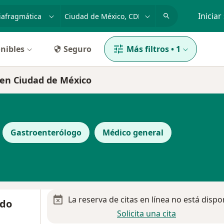
dad, enfermedad o nombre
p. ej. Guadalajara
Iniciar
nibles
Seguro
Más filtros
•
1
 en Ciudad de México
Gastroenterólogo
Médico general
La reserva de citas en línea no está dispo
ndo
Solicita una cita