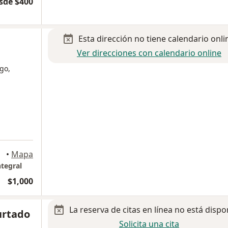
sde $400
Esta dirección no tiene calendario onli
Ver direcciones con calendario online
go,
a
ranza
•
Mapa
tegral
$1,000
La reserva de citas en línea no está dispo
urtado
Solicita una cita