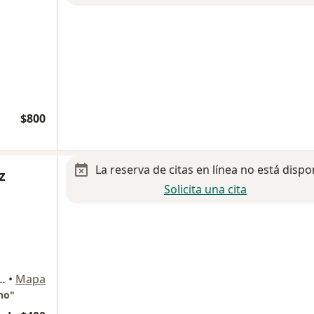
$800
La reserva de citas en línea no está dispo
z
Solicita una cita
María la Ribera, Del. Cuauhtémoc, Ciudad de México
•
Mapa
no"