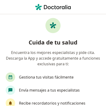
Men
Faringitis Viral • Tijuana, Baja California
Filtros
• 1
Seguro
Mapa
Especialistas en Faringitis viral en Tijuana
Cuida de tu salud
Encuentra los mejores especialistas y pide cita.
¿Qué especialidad estás buscando?
Descarga la App y accede gratuitamente a funciones
Pediatra
Neumólogo pediatra
Alergólogo
exclusivas para ti:
Gestiona tus visitas fácilmente
Envía mensajes a tus especialistas
Recibe recordatorios y notificaciones