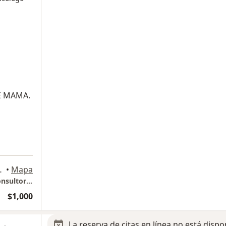
E MAMA.
lmas, 25210 Saltillo, Coah., Saltillo
•
Mapa
Centro Medico Christus Muguerza Saltillo consultorio 203
$1,000
La reserva de citas en línea no está dispo