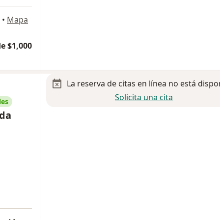
•
Mapa
e $1,000
La reserva de citas en línea no está dispo
Solicita una cita
les
nda
a