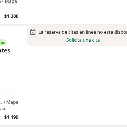
a
•
Mapa
$1,200
La reserva de citas en línea no está dispo
Solicita una cita
les
ntes
ostilla 1910, Monterrey
•
Mapa
cia
$1,199