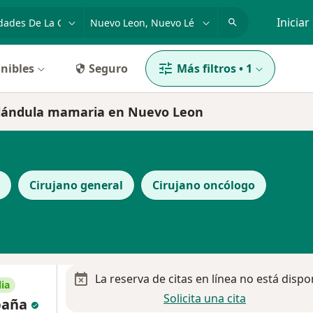
dad, enfermedad o nombre
p. ej. Guadalajara
Iniciar
nibles
Seguro
Más filtros
•
1
 glándula mamaria en Nuevo Leon
Cirujano general
Cirujano oncólogo
La reserva de citas en línea no está dispo
ia
Solicita una cita
spaña