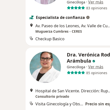
·
Ver más
Ginecóloga
83 opiniones
Especialista de confianza
Av. Paseo de los Leones, Av. Valle de Cumbres 8001, Valle de
Muguerza Cumbres - CERES
Checkup Basico
Dra. Verónica Ro
Arámbula
·
Ver más
Ginecóloga
85 opiniones
Hospital de San Vicente. Dirección: Ruperto Martínez No.
Consultorio privado
Visita Ginecología y Obstetricia
Precio sin es