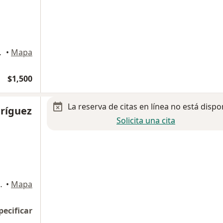
 Cumbres, Monterrey
•
Mapa
$1,500
La reserva de citas en línea no está dispo
dríguez
Solicita una cita
1200. Consultorio No. 212, Monterrey
•
Mapa
pecificar