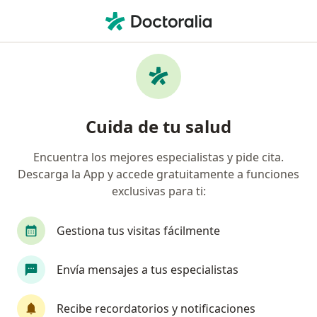
Men
Enfermedad Ovárica Poliquística • Toluca de Lerdo, México
Filtros
• 1
Seguro
Mapa
Especialistas en Enfermedad ovárica
Cuida de tu salud
poliquística en Toluca de Lerdo
Encuentra los mejores especialistas y pide cita.
Descarga la App y accede gratuitamente a funciones
¿Qué especialidad estás buscando?
exclusivas para ti:
Ginecólogo
Endocrinólogo pediátrico
Ped
Gestiona tus visitas fácilmente
Envía mensajes a tus especialistas
Recibe recordatorios y notificaciones