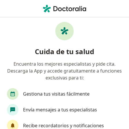
Men
Enfermedad Coronaria Chd • Irapuato, Guanajuato
Filtros
• 1
Seguro
Mapa
Especialistas en Enfermedad coronaria
Cuida de tu salud
(CHD) en Irapuato
Encuentra los mejores especialistas y pide cita.
Descarga la App y accede gratuitamente a funciones
¿Qué especialidad estás buscando?
exclusivas para ti:
Cardiólogo
Internista
Médico general
Gestiona tus visitas fácilmente
Envía mensajes a tus especialistas
Recibe recordatorios y notificaciones