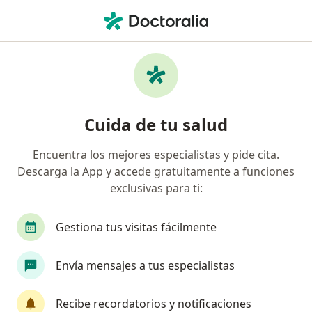
Men
Encorvadura De La Espalda • Cancun, Quintana Roo
Filtros
• 1
Seguro
Mapa
Especialistas en Encorvadura de la espalda
Cuida de tu salud
en Cancun
Encuentra los mejores especialistas y pide cita.
Descarga la App y accede gratuitamente a funciones
¿Qué especialidad estás buscando?
exclusivas para ti:
Traumatólogo
Ortopedista
Angiólogo
Gestiona tus visitas fácilmente
Envía mensajes a tus especialistas
Recibe recordatorios y notificaciones