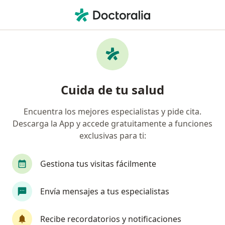
Men
Desgaste De Rodilla • General Escobedo, Nuevo Léon
Filtros
• 1
Seguro
Mapa
Especialistas en Desgaste de rodilla en
Cuida de tu salud
General Escobedo
Encuentra los mejores especialistas y pide cita.
Descarga la App y accede gratuitamente a funciones
¿Qué especialidad estás buscando?
exclusivas para ti:
Traumatólogo
Ortopedista
Médico gener
Gestiona tus visitas fácilmente
Envía mensajes a tus especialistas
Recibe recordatorios y notificaciones