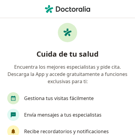
Men
Ciática • General Escobedo, Nuevo Léon
Filtros
• 1
Seguro
Mapa
Especialistas en Ciática en General
Cuida de tu salud
Escobedo
Encuentra los mejores especialistas y pide cita.
Descarga la App y accede gratuitamente a funciones
¿Qué especialidad estás buscando?
exclusivas para ti:
Ortopedista
Traumatólogo
Neurocirujan
Gestiona tus visitas fácilmente
Envía mensajes a tus especialistas
Recibe recordatorios y notificaciones