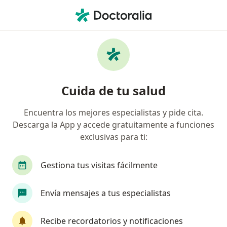
Men
Dedos En Garra • General Escobedo, Nuevo Léon
Filtros
• 1
Seguro
Mapa
Especialistas en Dedos en garra en General
Cuida de tu salud
Escobedo
Encuentra los mejores especialistas y pide cita.
Descarga la App y accede gratuitamente a funciones
¿Qué especialidad estás buscando?
exclusivas para ti:
Ortopedista
Traumatólogo
Especialista 
Gestiona tus visitas fácilmente
Envía mensajes a tus especialistas
Recibe recordatorios y notificaciones