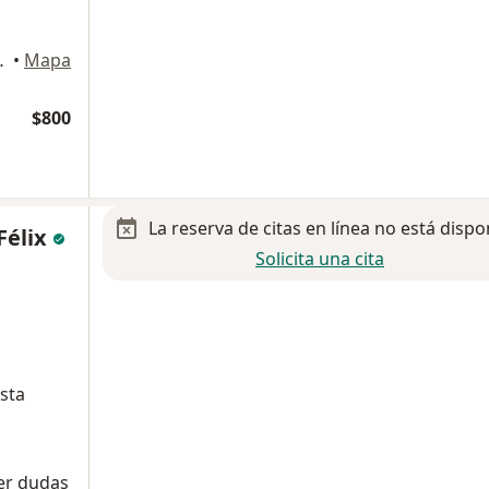
iso, Zapotlanejo
•
Mapa
$800
La reserva de citas en línea no está dispo
Félix
Solicita una cita
sta
M
ver dudas