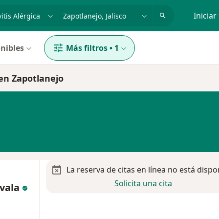
dad, enfermedad o nombre
p. ej. Guadalajara
Iniciar
nibles
Más filtros
•
1
 en Zapotlanejo
La reserva de citas en línea no está dispo
Solicita una cita
avala