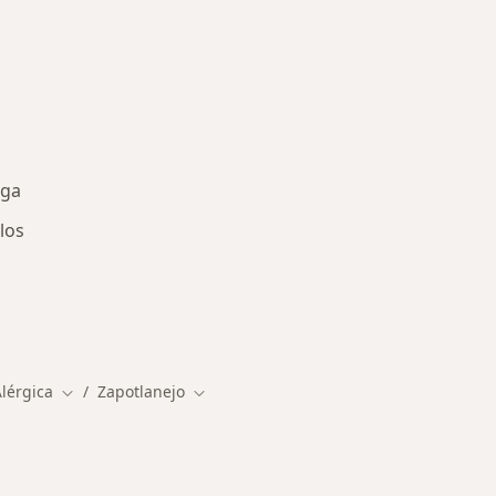
iga
los
rcanas a Zapotlanejo
Alérgica
Zapotlanejo
Cambiar de ciudad
Cambiar de ciudad