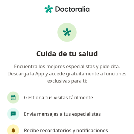
Men
Conducta Agresiva • San Luis Potosi, San Luis Potosí
Filtros
• 1
Seguro
Mapa
Especialistas en Conducta agresiva en San
Cuida de tu salud
Luis Potosi
Encuentra los mejores especialistas y pide cita.
Descarga la App y accede gratuitamente a funciones
¿Qué especialidad estás buscando?
exclusivas para ti:
Psicólogo
Psiquiatra
Psicoanalista
S
Gestiona tus visitas fácilmente
Envía mensajes a tus especialistas
Recibe recordatorios y notificaciones