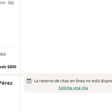
·
Ver
ico
apa
sde $800
La reserva de citas en línea no está dispo
 Pérez
Solicita una cita