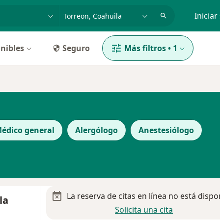
dad, enfermedad o nombre
p. ej. Guadalajara
Iniciar
nibles
Seguro
Más filtros
•
1
édico general
Alergólogo
Anestesiólogo
La reserva de citas en línea no está dispo
la
Solicita una cita