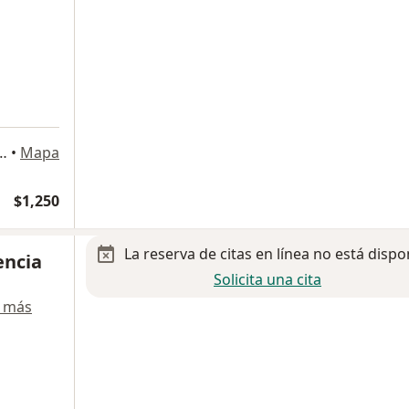
al 373 int 802, Miguel Hidalgo
•
Mapa
$1,250
La reserva de citas en línea no está dispo
encia
Solicita una cita
 más