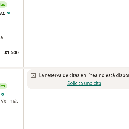
les
ez
a
$1,500
La reserva de citas en línea no está dispo
Solicita una cita
les
n
·
Ver más