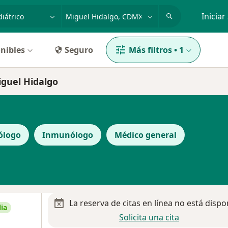
dad, enfermedad o nombre
p. ej. Guadalajara
Iniciar
nibles
Seguro
Más filtros
•
1
iguel Hidalgo
ólogo
Inmunólogo
Médico general
La reserva de citas en línea no está dispo
ia
Solicita una cita