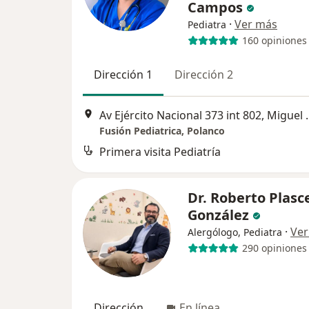
Campos
·
Ver más
Pediatra
160 opiniones
Dirección 1
Dirección 2
Av Ejército Nacion
Fusión Pediatrica, Polanco
Primera visita Pediatría
Dr. Roberto Plasc
González
·
Ver
Alergólogo, Pediatra
290 opiniones
Dirección
En línea