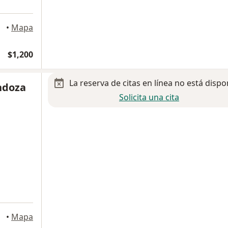
xico
•
Mapa
$1,200
La reserva de citas en línea no está dispo
ndoza
Solicita una cita
xico
•
Mapa