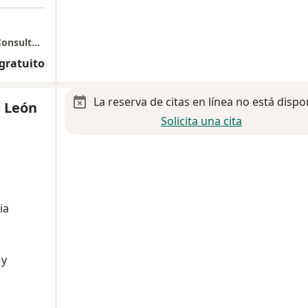
Hospital Infantil Privado (Star Médica HIP) Consultorio 411
 gratuito
La reserva de citas en línea no está dispo
e León
Solicita una cita
ia
 y
a