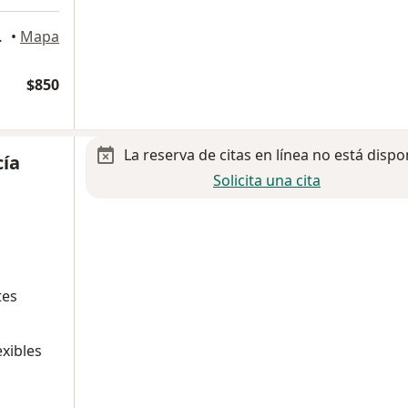
Cuauhtémoc
•
Mapa
$850
La reserva de citas en línea no está dispo
cía
Solicita una cita
tes
exibles