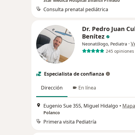
Star Médica Hospital Infantil Privado
Consulta prenatal pediátrica
Dr. Pedro Juan Cu
Benítez
·
V
Neonatólogo, Pediatra
245 opiniones
Especialista de confianza
Dirección
En línea
Eugenio Sue 355, Miguel Hidalgo
•
Map
Polanco
Primera visita Pediatría