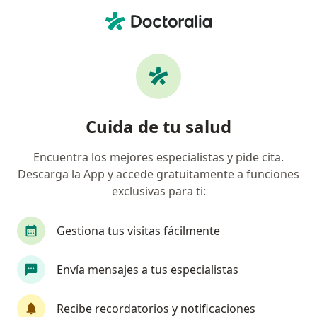
Men
Anillo Vascular • Puebla, MX
Filtros
• 1
Seguro
Mapa
Especialistas en Anillo vascular en Puebla
Cuida de tu salud
Encuentra los mejores especialistas y pide cita.
¿Qué especialidad estás buscando?
Descarga la App y accede gratuitamente a funciones
Pediatra
Cardiólogo pediátrico
Fisiotera
exclusivas para ti:
Gestiona tus visitas fácilmente
Envía mensajes a tus especialistas
Recibe recordatorios y notificaciones