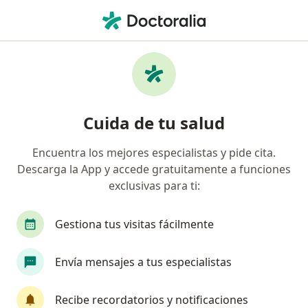
Men
Agrandamiento De La Próstata • San Pedro Garza Garcia, Nuevo Léon
Filtros
• 1
Seguro
Mapa
Especialistas en Agrandamiento de la
Cuida de tu salud
próstata en San Pedro Garza Garcia
Encuentra los mejores especialistas y pide cita.
Descarga la App y accede gratuitamente a funciones
¿Qué especialidad estás buscando?
exclusivas para ti:
Urólogo
Oftalmólogo
Cardiólogo
Cir
Gestiona tus visitas fácilmente
Envía mensajes a tus especialistas
Recibe recordatorios y notificaciones