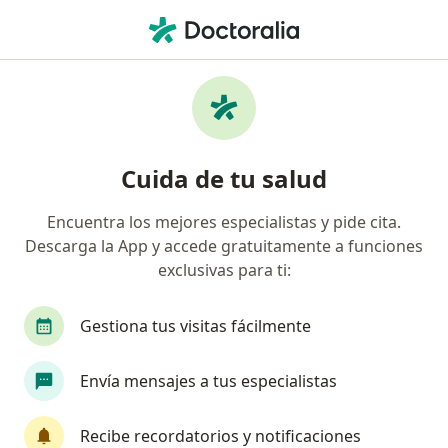
Men
Adherencias • Toluca de Lerdo, México
Filtros
• 1
Seguro
Mapa
Especialistas en Adherencias en Toluca de
Cuida de tu salud
Lerdo
Encuentra los mejores especialistas y pide cita.
Descarga la App y accede gratuitamente a funciones
¿Qué especialidad estás buscando?
exclusivas para ti:
Cirujano general
Ginecólogo
Endoscopist
Gestiona tus visitas fácilmente
Envía mensajes a tus especialistas
Recibe recordatorios y notificaciones