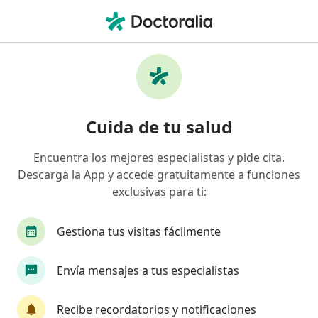
Men
Acalasia • Toluca de Lerdo, México
Filtros
• 1
Seguro
Mapa
Especialistas en Acalasia en Toluca de Lerdo
Cuida de tu salud
Encuentra los mejores especialistas y pide cita.
¿Qué especialidad estás buscando?
Descarga la App y accede gratuitamente a funciones
Cirujano general
Internista
Endoscopista
exclusivas para ti:
Gestiona tus visitas fácilmente
Envía mensajes a tus especialistas
Recibe recordatorios y notificaciones