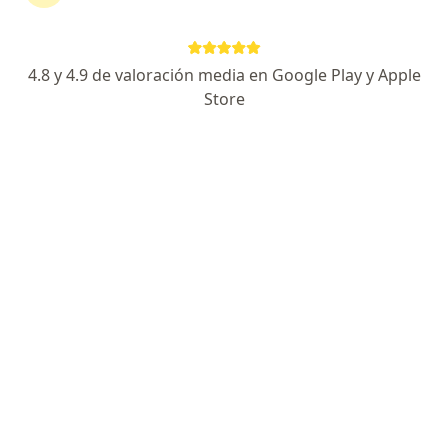
Agendar cita
Enviar mensaje
4.8 y 4.9 de valoración media en Google Play y Apple
Store
Experiencia
Servicios y precios
Consultorios
Experiencia
3
6
Formación
Aseguradoras aceptadas
Egresado de pediatría avalado por la UNAM en
Hospital de Especialidades Pediátricas Chiapas
Egresado de nefrología pediátrica avalado por la
UNAM en Hospital Infantil de México Federico Gómez
Enfocado en:
Nefrología pediátrica