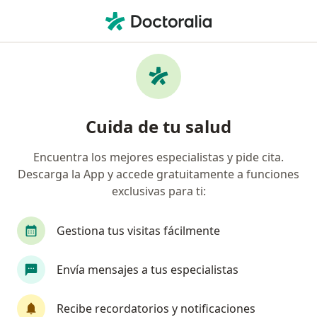
Men
¿Qué estás buscando?
Página De Inicio
Nefrólogo Pediatra
Querétaro
Edu
Cambiar 
Cuida de tu salud
Encuentra los mejores especialistas y pide cita.
Descarga la App y accede gratuitamente a funciones
exclusivas para ti:
Dr.
Eduardo Morales Matias
sobre las especializaciones
Nefrólogo pediatra
·
Ver más
Gestiona tus visitas fácilmente
Querétaro
2 direcciones
No. de cédula: 11524583 11467264 7819917
Envía mensajes a tus especialistas
112 opiniones
Recibe recordatorios y notificaciones