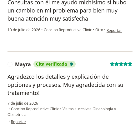
Consultas con él me ayudó michislmo si hubo
un cambio en mi problema para bien muy
buena atención muy satisfecha
en opinión del usua
10 de julio de 2026
•
Concibo Reproductive Clinic
•
Otro
•
Reportar
Mayra
Cita verificada
M
Agradezco los detalles y explicación de
opciones y procesos. Muy agradecida con su
tratamiento!
7 de julio de 2026
•
Concibo Reproductive Clinic
•
Visitas sucesivas Ginecología y
Obstetricia
en opinión del usuario Mayra
•
Reportar