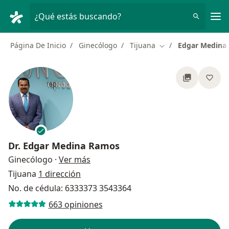
Men
¿Qué estás buscando?
Página De Inicio
Ginecólogo
Tijuana
Edgar Medina
Cambiar de ciudad
Dr.
Edgar Medina Ramos
sobre las especializaciones
Ginecólogo
·
Ver más
Tijuana
1 dirección
No. de cédula: 6333373 3543364
663 opiniones