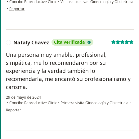
•
Concibo Reproductive Clinic
•
Visitas sucesivas Ginecología y Obstetricia
en opinión del usuario G. Estrada
•
Reportar
Nataly Chavez
Cita verificada
N
Una persona muy amable, profesional,
simpática, me lo recomendaron por su
experiencia y la verdad también lo
recomendaría, me encantó su profesionalismo y
carisma.
29 de mayo de 2024
•
Concibo Reproductive Clinic
•
Primera visita Ginecología y Obstetricia
•
en opinión del usuario Nataly Chavez
Reportar