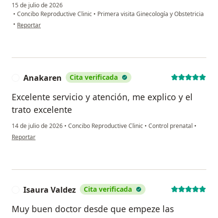
15 de julio de 2026
•
Concibo Reproductive Clinic
•
Primera visita Ginecología y Obstetricia
en opinión del usuario Afn
•
Reportar
Anakaren
Cita verificada
A
Excelente servicio y atención, me explico y el
trato excelente
14 de julio de 2026
•
Concibo Reproductive Clinic
•
Control prenatal
•
en opinión del usuario Anakaren
Reportar
Isaura Valdez
Cita verificada
I
Muy buen doctor desde que empeze las