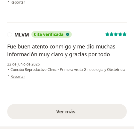
en opinión del usuario Paty D
•
Reportar
MLVM
Cita verificada
M
Fue buen atento conmigo y me dio muchas
información muy claro y gracias por todo
22 de junio de 2026
•
Concibo Reproductive Clinic
•
Primera visita Ginecología y Obstetricia
en opinión del usuario MLVM
•
Reportar
Ver más
opiniones anteriores