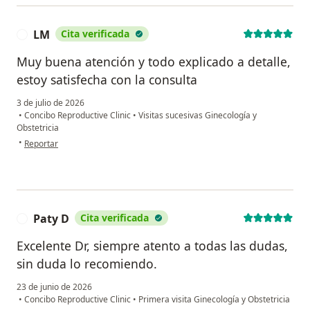
LM
Cita verificada
L
Muy buena atención y todo explicado a detalle,
estoy satisfecha con la consulta
3 de julio de 2026
•
Concibo Reproductive Clinic
•
Visitas sucesivas Ginecología y
Obstetricia
en opinión del usuario LM
•
Reportar
Paty D
Cita verificada
P
Excelente Dr, siempre atento a todas las dudas,
sin duda lo recomiendo.
23 de junio de 2026
•
Concibo Reproductive Clinic
•
Primera visita Ginecología y Obstetricia