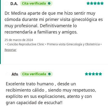
D.A.
Cita verificada
D
Dr. Medina aparte de que me hizo sentir muy
cómoda durante mi primer visita ginecológica es
muy profesional. Definitivamente lo
recomendaría a familiares y amigos.
25 de marzo de 2024
•
Concibo Reproductive Clinic
•
Primera visita Ginecología y Obstetricia
•
en opinión del usuario D.A.
Reportar
Afn
Cita verificada
A
Excelente trato humano , desde un
recibimiento cálido , siendo muy respetuoso,
explícito en sus explicaciones, atento y con
gran capacidad de escucha!!