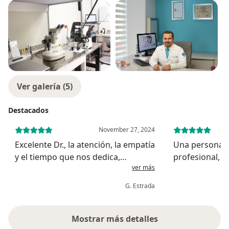
Ver galería (5)
Destacados
November 27, 2024
Excelente Dr., la atención, la empatía
Una persona 
y el tiempo que nos dedica,
profesional, s
ver más
responde todas tus dudas y te da
recomendaron 
mucha confianza, sales relajada y
la verdad tam
G. Estrada
muy optimista de la consulta.
me encantó su
carisma.
Mostrar más detalles
sobre la experiencia