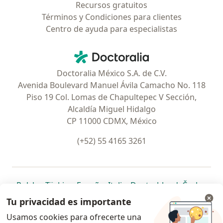
Recursos gratuitos
Términos y Condiciones para clientes
Centro de ayuda para especialistas
Contacto
Doctoralia - Página de inicio
Doctoralia México S.A. de C.V.
Avenida Boulevard Manuel Ávila Camacho No. 118
Piso 19 Col. Lomas de Chapultepec V Sección,
Alcaldía Miguel Hidalgo
CP 11000 CDMX, México
(+52) 55 4165 3261
se abre en una nueva pestaña
se abre en una nueva pestaña
se abre en una nueva pestaña
se abre en una nueva pes
se abre en 
se a
Polska
,
Türkiye
,
España
,
Italia
,
Deutschland
,
Česko
,
se abre en una nueva pestaña
se abre en una nueva pestaña
se abre en una nueva pestaña
se abre en una nueva p
se abre en 
se abr
Portugal
,
México
,
Chile
,
Brasil
,
Argentina
,
Perú
,
Tu privacidad es importante
se abre en una nueva pe
Colombia
Usamos cookies para ofrecerte una