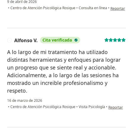
9 de abril de 2026
en opinión de
•
Centro de Atención Psicológica Rosique
•
Consulta en línea
•
Reportar
Alfonso V.
Cita verificada
A
A lo largo de mi tratamiento ha utilizado
distintas herramientas y enfoques para lograr
un progreso que se siente real y accionable.
Adicionalmente, a lo largo de las sesiones ha
mostrado un increible profesionalismo y
respeto.
16 de marzo de 2026
en opinión del 
•
Centro de Atención Psicológica Rosique
•
Visita Psicología
•
Reportar