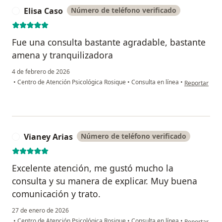
Elisa Caso
Número de teléfono verificado
E
Fue una consulta bastante agradable, bastante
amena y tranquilizadora
4 de febrero de 2026
en opinión de
•
Centro de Atención Psicológica Rosique
•
Consulta en línea
•
Reportar
Vianey Arias
Número de teléfono verificado
V
Excelente atención, me gustó mucho la
consulta y su manera de explicar. Muy buena
comunicación y trato.
27 de enero de 2026
en opinión de
•
Centro de Atención Psicológica Rosique
•
Consulta en línea
•
Reportar