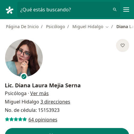
Men
¿Qué estás buscando?
Página De Inicio
Psicólogo
Miguel Hidalgo
Diana La
Cambiar de c
Lic.
Diana Laura Mejia Serna
sobre las especializaciones
Psicóloga
·
Ver más
Miguel Hidalgo
3 direcciones
No. de cédula: 15153923
64 opiniones