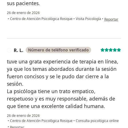
sus pacientes.
26 de enero de 2026
en opinión del 
•
Centro de Atención Psicológica Rosique
•
Visita Psicología
•
Reportar
R. L.
Número de teléfono verificado
R
tuve una grata experiencia de terapia en línea,
ya que los temas abordados durante la sesión
fueron concisos y se le pudo dar cierre a la
sesión.
La psicóloga tiene un trato empatico,
respetuoso y es muy responsable, además de
que tiene una excelente calidad humana.
26 de enero de 2026
•
Centro de Atención Psicológica Rosique
•
Consulta psicológica online
en opinión del usuario R. L.
•
Reportar