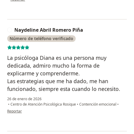
Naydeline Abril Romero Piña
N
Número de teléfono verificado
La psicóloga Diana es una persona muy
dedicada, admiro mucho la forma de
explicarme y comprenderme.
Las estrategias que me ha dado, me han
funcionado, siempre esta cuando lo necesito.
26 de enero de 2026
•
Centro de Atención Psicológica Rosique
•
Contención emocional
•
en opinión del usuario Naydeline Abril Romero Piña
Reportar