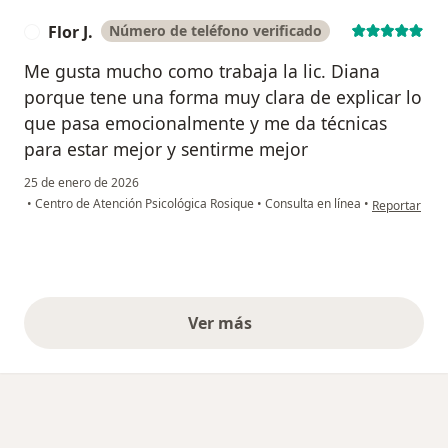
Flor J.
Número de teléfono verificado
F
Me gusta mucho como trabaja la lic. Diana
porque tene una forma muy clara de explicar lo
que pasa emocionalmente y me da técnicas
para estar mejor y sentirme mejor
25 de enero de 2026
en opinión del
•
Centro de Atención Psicológica Rosique
•
Consulta en línea
•
Reportar
Ver más
opiniones anteriores