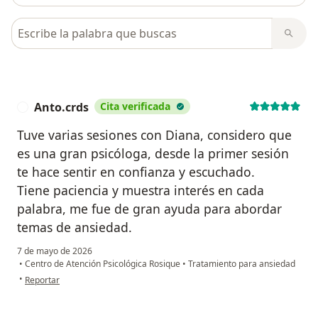
Busca en opiniones
Anto.crds
Cita verificada
A
Tuve varias sesiones con Diana, considero que
es una gran psicóloga, desde la primer sesión
te hace sentir en confianza y escuchado.
Tiene paciencia y muestra interés en cada
palabra, me fue de gran ayuda para abordar
temas de ansiedad.
7 de mayo de 2026
•
Centro de Atención Psicológica Rosique
•
Tratamiento para ansiedad
en opinión del usuario Anto.crds
•
Reportar