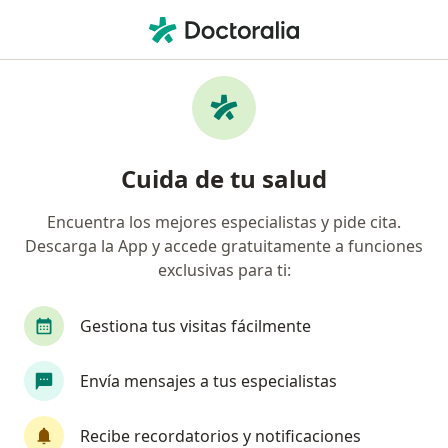
Men
Dermatólogo • Estado De Mexico, Nezahualcóyotl, México
Filtros
Seguro
Mapa
Dermatólogos en Estado De Mexico,
Cuida de tu salud
Nezahualcóyotl
Encuentra los mejores especialistas y pide cita.
Descarga la App y accede gratuitamente a funciones
exclusivas para ti:
Gestiona tus visitas fácilmente
Envía mensajes a tus especialistas
Dr. Juan Manuel Tapia Patiño
Dermatólogo, Internista
Recibe recordatorios y notificaciones
203 opiniones