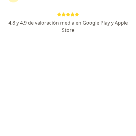
Especialista de confianza
Avenida Valle de Santiago 34, Nezahualcóyotl
•
Mapa
4.8 y 4.9 de valoración media en Google Play y Apple
consultorios santiago
Store
Visita Dermatología
$600
Este especialista no ofrece reserva de cita en línea en esta dirección.
Solicita una cita
Dr. José Luis Antonio Gonzaga
Dermatólogo