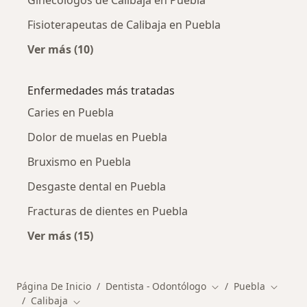
Ginecólogos de Calibaja en Puebla
Fisioterapeutas de Calibaja en Puebla
Ver más (10)
Más en esta categoría: Otros especialistas de
Enfermedades más tratadas
Caries en Puebla
Dolor de muelas en Puebla
Bruxismo en Puebla
Desgaste dental en Puebla
Fracturas de dientes en Puebla
Ver más (15)
Más en esta categoría: Enfermedades más tr
Página De Inicio
Dentista - Odontólogo
Puebla
Cambiar de ciudad
Cambiar
Calibaja
Cambiar de ciudad