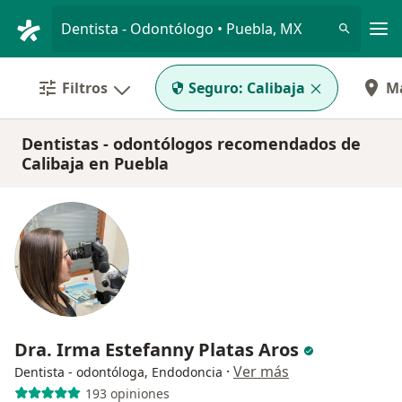
Men
Dentista - Odontólogo • Puebla, MX
Filtros
Seguro:
Calibaja
M
Dentistas - odontólogos recomendados de
Calibaja en Puebla
Dra. Irma Estefanny Platas Aros
·
Ver más
Dentista - odontóloga, Endodoncia
193 opiniones