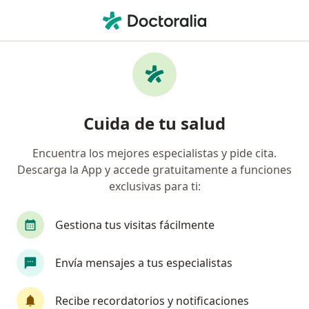
Men
Dentista - Odontólogo • Coahuila, Coahuila
Filtros
Seguro
Mapa
Dentistas - odontólogos en Coahuila
Cuida de tu salud
Encuentra los mejores especialistas y pide cita.
Descarga la App y accede gratuitamente a funciones
exclusivas para ti:
Gestiona tus visitas fácilmente
Nuevo Perfil en Doctoralia
Envía mensajes a tus especialistas
Dr. Alejandro Torres
Dentista - odontólogo
Recibe recordatorios y notificaciones
13 opiniones