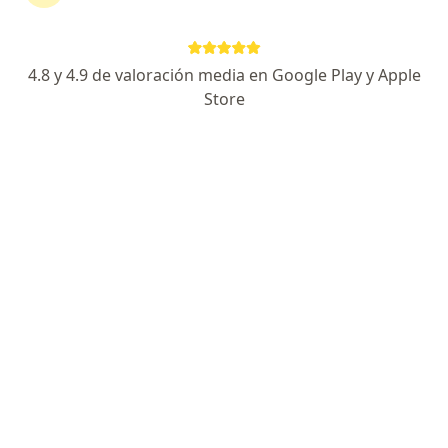
Del Hospital 112, Monterrey
•
Mapa
Consultorio propio
4.8 y 4.9 de valoración media en Google Play y Apple
Cirugia del tercer molar
$2,500
Store
Este especialista no ofrece reserva de cita en línea en esta dirección.
Solicita una cita
Pago en línea
Pagos a meses disponibles
Dra. Dania Sánchez Hernández
·
Ver más
Dentista - odontóloga