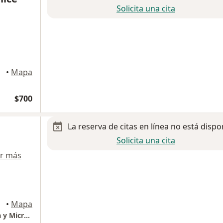
Solicita una cita
Cholula
•
Mapa
$700
La reserva de citas en línea no está dispo
Solicita una cita
r más
•
Mapa
CLINICA SONRIENTE, Odontología Avanzada y Microscópica.