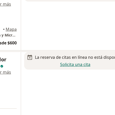
r más
•
Mapa
CLINICA SONRIENTE, Odontología Avanzada y Microscópica.
sde $600
La reserva de citas en línea no está dispo
dor
Solicita una cita
z
r más