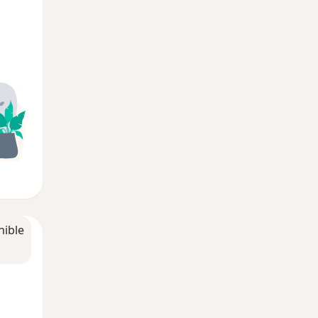
nible