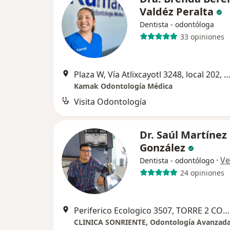
Valdéz Peralta
Dentista - odontóloga
33 opiniones
Plaza W, Vía Atlixcayotl 3248, local 202, Ex-Hacienda de San Martinito, San Andres 
Kamak Odontología Médica
Visita Odontología
Dr. Saúl Martínez
González
·
Ve
Dentista - odontólogo
24 opiniones
Periferico Ecologico 3507, TORRE 2 CONSULTORIO 1810, San Andres Cholula