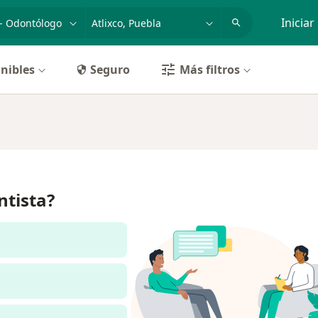
dad, enfermedad o nombre
p. ej. Guadalajara
Iniciar
nibles
Seguro
Más filtros
ntista?