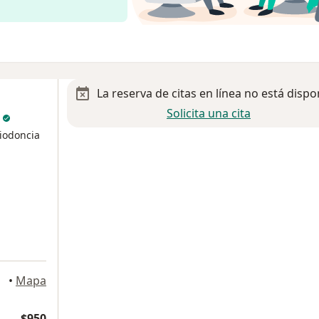
La reserva de citas en línea no está dispo
Solicita una cita
o
riodoncia
, Puebla
•
Mapa
$950