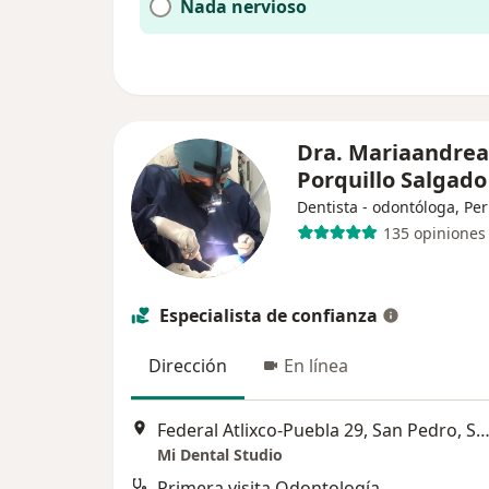
Nada nervioso
Dra. Mariaandrea
Porquillo Salgad
Dentista - odontóloga, Pe
135 opiniones
Especialista de confianza
Dirección
En línea
Federal Atlixco-Puebla 29, San Pedro, San Francisco Acatepec, 72846 San Andrés Cholula, Pue.
Mi Dental Studio
Primera visita Odontología