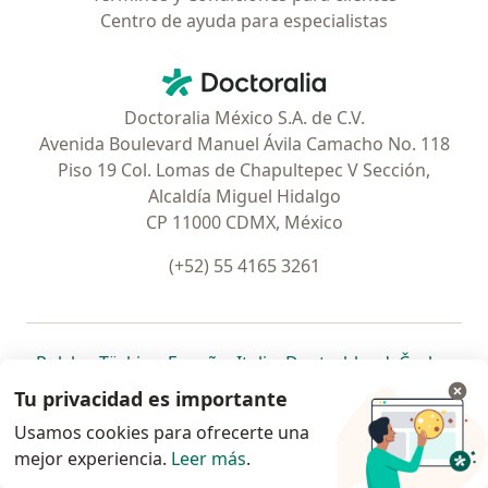
Centro de ayuda para especialistas
Contacto
Doctoralia - Página de inicio
Doctoralia México S.A. de C.V.
Avenida Boulevard Manuel Ávila Camacho No. 118
Piso 19 Col. Lomas de Chapultepec V Sección,
Alcaldía Miguel Hidalgo
CP 11000 CDMX, México
(+52) 55 4165 3261
se abre en una nueva pestaña
se abre en una nueva pestaña
se abre en una nueva pestaña
se abre en una nueva pes
se abre en 
se a
Polska
,
Türkiye
,
España
,
Italia
,
Deutschland
,
Česko
,
se abre en una nueva pestaña
se abre en una nueva pestaña
se abre en una nueva pestaña
se abre en una nueva p
se abre en 
se abr
Portugal
,
México
,
Chile
,
Brasil
,
Argentina
,
Perú
,
Tu privacidad es importante
se abre en una nueva pe
Colombia
Usamos cookies para ofrecerte una
mejor experiencia.
www.doctoralia.com.mx © 2026 - Encuentra tu
Leer más
.
especialista y pide cita