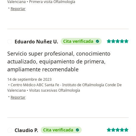
Valenciana
•
Primera visita Oftalmología
en opinión del usuario Raul
•
Reportar
Eduardo Nuñez U.
Cita verificada
E
Servicio super profesional, conocimiento
actualizado, equipamiento de primera,
ampliamente recomendable
14 de septiembre de 2023
•
Centro Médico ABC Santa Fe - Instituto de Oftalmología Conde De
Valenciana
•
Visitas sucesivas Oftalmología
en opinión del usuario Eduardo Nuñez U.
•
Reportar
Claudio P.
Cita verificada
C