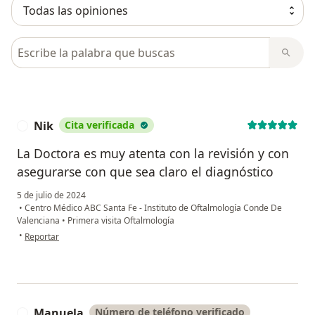
Busca en opiniones
Nik
Cita verificada
N
La Doctora es muy atenta con la revisión y con
asegurarse con que sea claro el diagnóstico
5 de julio de 2024
•
Centro Médico ABC Santa Fe - Instituto de Oftalmología Conde De
Valenciana
•
Primera visita Oftalmología
en opinión del usuario Nik
•
Reportar
Manuela
Número de teléfono verificado
M