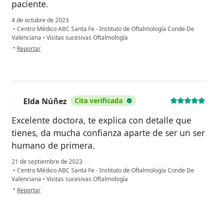
paciente.
4 de octubre de 2023
•
Centro Médico ABC Santa Fe - Instituto de Oftalmología Conde De
Valenciana
•
Visitas sucesivas Oftalmología
en opinión del usuario Alma Barragán
•
Reportar
Elda Núñez
Cita verificada
E
Excelente doctora, te explica con detalle que
tienes, da mucha confianza aparte de ser un ser
humano de primera.
21 de septiembre de 2023
•
Centro Médico ABC Santa Fe - Instituto de Oftalmología Conde De
Valenciana
•
Visitas sucesivas Oftalmología
en opinión del usuario Elda Núñez
•
Reportar