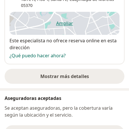
05370
Ampliar
se abre en una nueva pestañ
Disponibilidad
Este especialista no ofrece reserva online en esta
dirección
¿Qué puedo hacer ahora?
Mostrar más detalles
sobre la dirección
Aseguradoras aceptadas
Se aceptan aseguradoras, pero la cobertura varía
según la ubicación y el servicio.