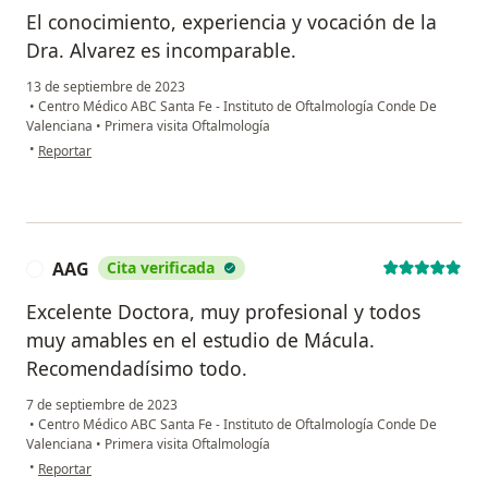
El conocimiento, experiencia y vocación de la
Dra. Alvarez es incomparable.
13 de septiembre de 2023
•
Centro Médico ABC Santa Fe - Instituto de Oftalmología Conde De
Valenciana
•
Primera visita Oftalmología
en opinión del usuario Claudio P.
•
Reportar
AAG
Cita verificada
A
Excelente Doctora, muy profesional y todos
muy amables en el estudio de Mácula.
Recomendadísimo todo.
7 de septiembre de 2023
•
Centro Médico ABC Santa Fe - Instituto de Oftalmología Conde De
Valenciana
•
Primera visita Oftalmología
en opinión del usuario AAG
•
Reportar