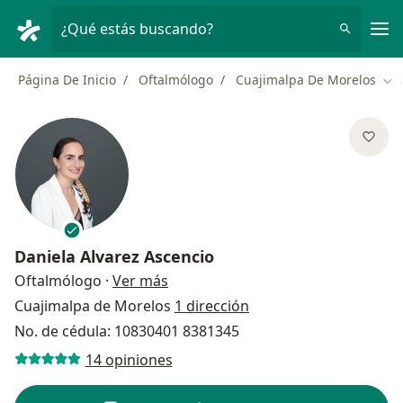
Men
¿Qué estás buscando?
Página De Inicio
Oftalmólogo
Cuajimalpa De Morelos
Cam
Daniela Alvarez Ascencio
sobre las especializaciones
Oftalmólogo
·
Ver más
Cuajimalpa de Morelos
1 dirección
No. de cédula: 10830401 8381345
14 opiniones