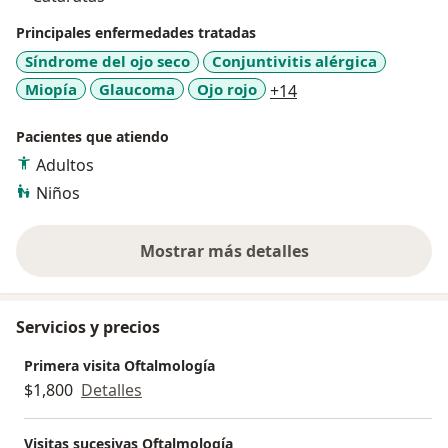
Principales enfermedades tratadas
Síndrome del ojo seco
Conjuntivitis alérgica
a11y_sr_more_disea
Miopía
Glaucoma
Ojo rojo
+14
Pacientes que atiendo
Adultos
Niños
Mostrar más detalles
sobre la experiencia
Servicios y precios
Primera visita Oftalmología
$1,800
Detalles
Visitas sucesivas Oftalmología