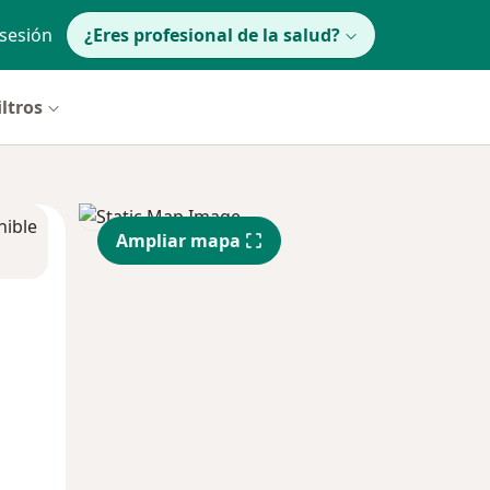
 sesión
¿Eres profesional de la salud?
iltros
nible
Ampliar mapa