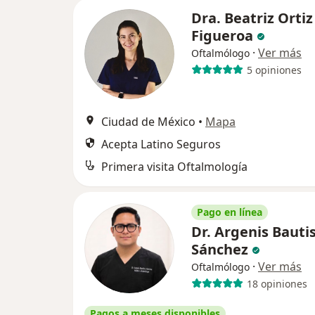
Dra. Beatriz Ortiz
Figueroa
·
Ver más
Oftalmólogo
5 opiniones
Ciudad de México
•
Mapa
Acepta Latino Seguros
Primera visita Oftalmología
Pago en línea
Dr. Argenis Bauti
Sánchez
·
Ver más
Oftalmólogo
18 opiniones
Pagos a meses disponibles