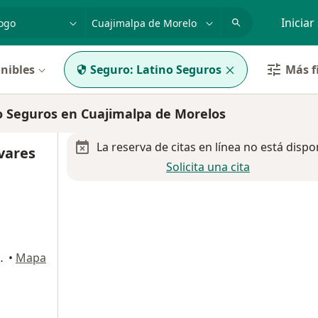
dad, enfermedad o nombre
p. ej. Guadalajara
Iniciar
nibles
Seguro:
Latino Seguros
Más f
 Seguros en Cuajimalpa de Morelos
La reserva de citas en línea no está dispo
ivares
Solicita una cita
onsultorio 1503), Cuajimalpa de Morelos
•
Mapa