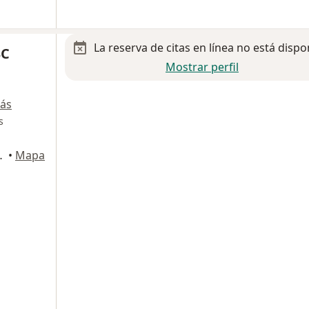
La reserva de citas en línea no está dispo
BC
Mostrar perfil
ás
s
imalpa de Morelos
•
Mapa