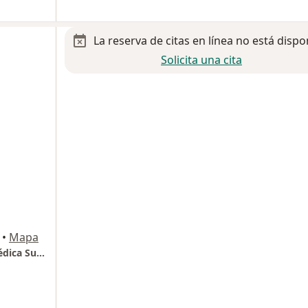
La reserva de citas en línea no está dispo
Solicita una cita
•
Mapa
Oftalmólogo Dr. Jorge Guevara Chipolini (Médica Sur, Torre 1 - 313)