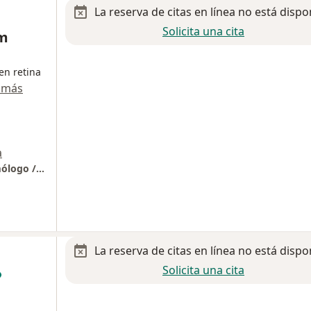
La reserva de citas en línea no está dispo
Solicita una cita
am
en retina
 más
a
Dr. David Abraham Cisneros Arriola / Oftalmólogo / Alta especialidad en Retina
La reserva de citas en línea no está dispo
Solicita una cita