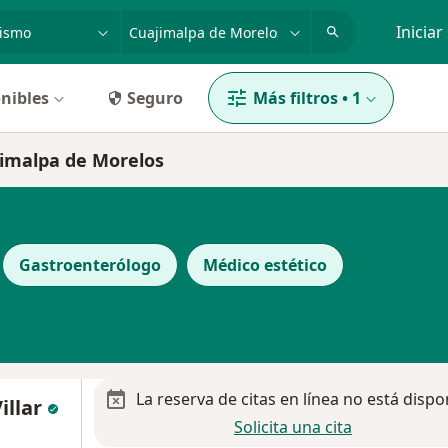
dad, enfermedad o nombre
p. ej. Guadalajara
Iniciar
nibles
Seguro
Más filtros
•
1
jimalpa de Morelos
Gastroenterólogo
Médico estético
La reserva de citas en línea no está dispo
illar
Solicita una cita