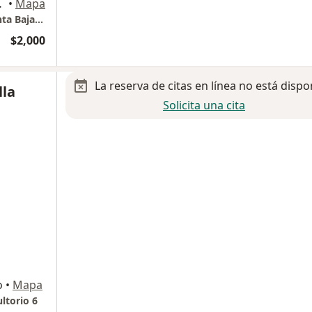
 de Morelos
•
Mapa
Hospital ABC de Santa Fe (Torre In Situ) Planta Baja, Consultorio 002
$2,000
La reserva de citas en línea no está dispo
lla
Solicita una cita
o
•
Mapa
ltorio 6