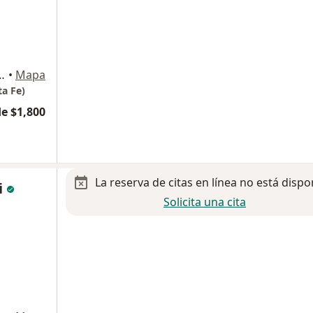
 A 4° Piso, Cuajimalpa de Morelos
•
Mapa
ta Fe)
e $1,800
La reserva de citas en línea no está dispo
i
Solicita una cita