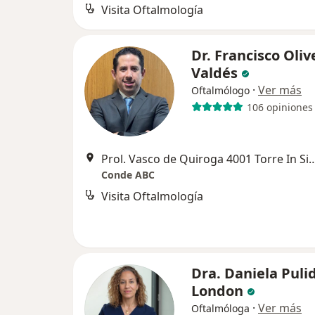
Visita Oftalmología
Dr. Francisco Oliv
Valdés
·
Ver más
Oftalmólogo
106 opiniones
Prol. Vasco de Quiroga 4001 Torre In Situ A, Piso 5, Santa
Conde ABC
Visita Oftalmología
Dra. Daniela Puli
London
·
Ver más
Oftalmóloga