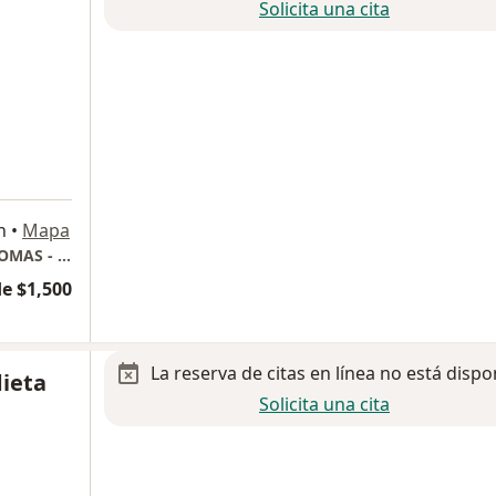
Solicita una cita
n
•
Mapa
MH Oftalmologia (MEDICAL CENTER INTERLOMAS - PISO 6 - CONSULTORIO C-108)
e $1,500
La reserva de citas en línea no está dispo
ieta
Solicita una cita