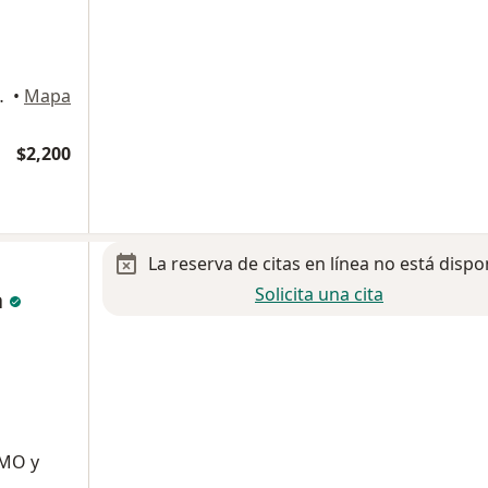
imalpa de Morelos
•
Mapa
$2,200
La reserva de citas en línea no está dispo
Solicita una cita
a
SMO y