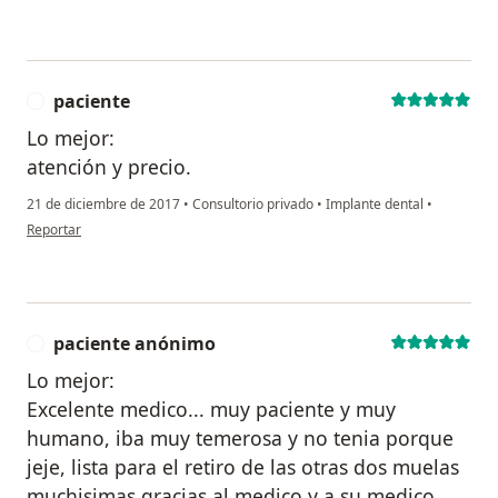
paciente
P
Lo mejor:
atención y precio.
21 de diciembre de 2017
•
Consultorio privado
•
Implante dental
•
en opinión del usuario paciente
Reportar
paciente anónimo
P
Lo mejor:
Excelente medico... muy paciente y muy
humano, iba muy temerosa y no tenia porque
jeje, lista para el retiro de las otras dos muelas
muchisimas gracias al medico y a su medico