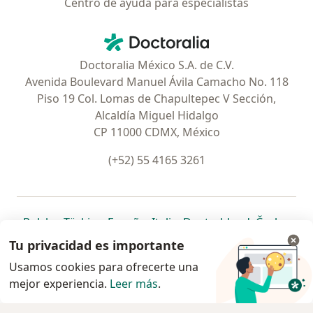
Centro de ayuda para especialistas
Contacto
Doctoralia - Página de inicio
Doctoralia México S.A. de C.V.
Avenida Boulevard Manuel Ávila Camacho No. 118
Piso 19 Col. Lomas de Chapultepec V Sección,
Alcaldía Miguel Hidalgo
CP 11000 CDMX, México
(+52) 55 4165 3261
se abre en una nueva pestaña
se abre en una nueva pestaña
se abre en una nueva pestaña
se abre en una nueva pes
se abre en 
se a
Polska
,
Türkiye
,
España
,
Italia
,
Deutschland
,
Česko
,
se abre en una nueva pestaña
se abre en una nueva pestaña
se abre en una nueva pestaña
se abre en una nueva p
se abre en 
se abr
Portugal
,
México
,
Chile
,
Brasil
,
Argentina
,
Perú
,
Tu privacidad es importante
se abre en una nueva pe
Colombia
Usamos cookies para ofrecerte una
mejor experiencia.
www.doctoralia.com.mx © 2026 - Encuentra tu
Leer más
.
especialista y pide cita