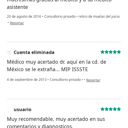
asistente
20 de agosto de 2016
•
Consultorio privado
•
retiro de muelas del juicio
en opinión del usuario paciente anónimo
•
Reportar
Cuenta eliminada
Médico muy acertado dr. aquí en la cd. de
México se le extraña... MIP ISSSTE
en opinión del usuario Cu
4 de septiembre de 2013
•
Consultorio privado
•
•
Reportar
usuario
U
Muy recomendable, muy acertado en sus
comentarios y diagnosticos.