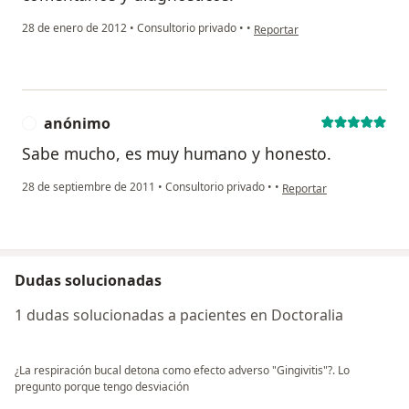
en opinión del usuario usuario
28 de enero de 2012
•
Consultorio privado
•
•
Reportar
anónimo
A
Sabe mucho, es muy humano y honesto.
en opinión del usuario a
28 de septiembre de 2011
•
Consultorio privado
•
•
Reportar
Dudas solucionadas
1 dudas solucionadas a pacientes en Doctoralia
¿La respiración bucal detona como efecto adverso "Gingivitis"?. Lo
pregunto porque tengo desviación