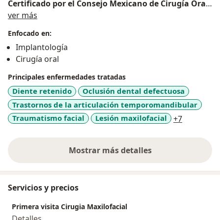
Certificado por el Consejo Mexicano de Cirugía Oral
Sobre mí
y Maxilofacial
ver más
Miembro del ITI (International Team for
Enfocado en:
Implantology)
Implantología
Profesor de Cirugía Bucal del Tecnológico de
Cirugía oral
Monterrey
Principales enfermedades tratadas
Diente retenido
Oclusión dental defectuosa
Trastornos de la articulación temporomandibular
a11y_sr_m
Traumatismo facial
Lesión maxilofacial
+7
Mostrar más detalles
sobre la experiencia
Servicios y precios
Primera visita Cirugia Maxilofacial
Detalles