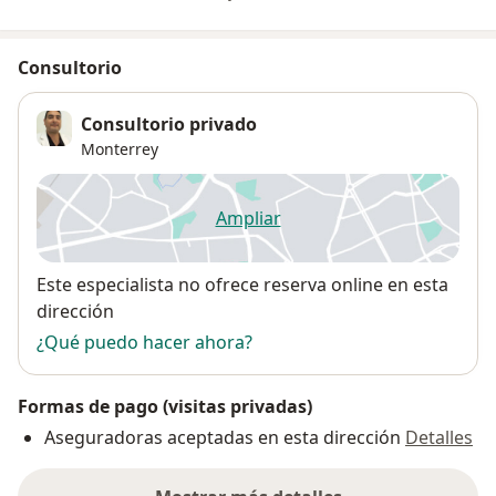
Consultorio
Consultorio privado
Monterrey
Ampliar
se abre en una nueva pestañ
Disponibilidad
Este especialista no ofrece reserva online en esta
dirección
¿Qué puedo hacer ahora?
Formas de pago (visitas privadas)
Aseguradoras aceptadas en esta dirección
Detalles