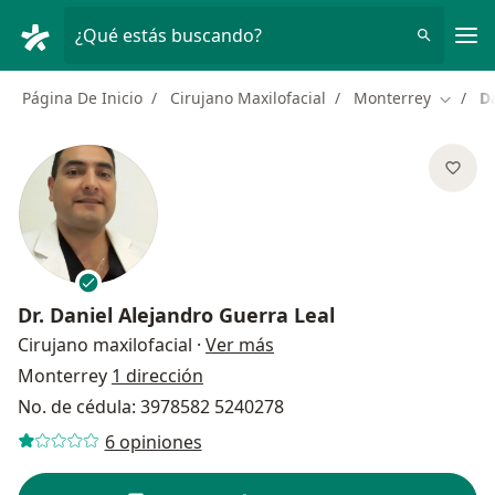
Men
¿Qué estás buscando?
Página De Inicio
Cirujano Maxilofacial
Monterrey
D
Cambia
Dr.
Daniel Alejandro Guerra Leal
sobre las especializacione
Cirujano maxilofacial
·
Ver más
Monterrey
1 dirección
No. de cédula: 3978582 5240278
6 opiniones