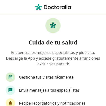
Men
Cirujano Maxilofacial • Apodaca, Nuevo Léon
Filtros
Seguro
Mapa
Cirujanos maxilofaciales en Apodaca
Cuida de tu salud
Encuentra los mejores especialistas y pide cita.
Descarga la App y accede gratuitamente a funciones
exclusivas para ti:
Gestiona tus visitas fácilmente
Pago en línea
Pagos a meses disponibles
Envía mensajes a tus especialistas
Visadent Ortodoncia
·
Cirujano maxilofacial, Dentista - odontólogo, Ortopedista
Recibe recordatorios y notificaciones
Ver más