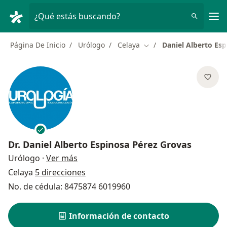
Men
¿Qué estás buscando?
Página De Inicio
Urólogo
Celaya
Daniel Alberto Es
Cambiar de ciudad
Dr.
Daniel Alberto Espinosa Pérez Grovas
sobre las especializaciones
Urólogo
·
Ver más
Celaya
5 direcciones
No. de cédula: 8475874 6019960
Información de contacto