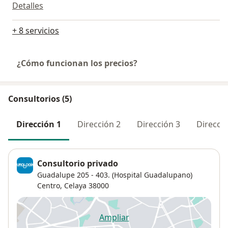
Detalles
+ 8 servicios
¿Cómo funcionan los precios?
Consultorios (5)
Dirección 1
Dirección 2
Dirección 3
Direcció
Consultorio privado
Guadalupe 205 - 403. (Hospital Guadalupano)
Centro,
Celaya
38000
Ampliar
se abre en una nueva pestañ