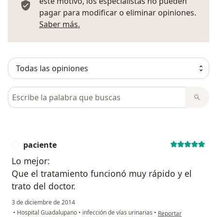
este motivo, los especialistas no pueden
pagar para modificar o eliminar opiniones.
Más información sobre opiniones
Saber más.
Busca en opiniones
paciente
P
Lo mejor:
Que el tratamiento funcionó muy rápido y el
trato del doctor.
3 de diciembre de 2014
en opinión del usuari
•
Hospital Guadalupano
•
infección de vías urinarias
•
Reportar