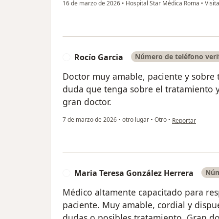
16 de marzo de 2026
•
Hospital Star Médica Roma
•
Visit
Rocío Garcia
Número de teléfono veri
R
Doctor muy amable, paciente y sobre 
duda que tenga sobre el tratamiento
gran doctor.
en opinión del us
7 de marzo de 2026
•
otro lugar
•
Otro
•
Reportar
Maria Teresa González Herrera
Núm
M
Médico altamente capacitado para res
paciente. Muy amable, cordial y dispu
dudas o posibles tratamiento. Gran do