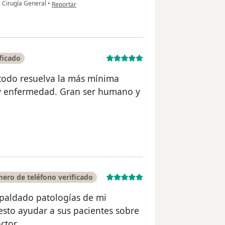
en opinión del usuario Elias V Limón
a Cirugía General
•
Reportar
ficado
todo resuelva la más mínima
 y enfermedad. Gran ser humano y
uario Rocío Garcia
ero de teléfono verificado
paldado patologías de mi
esto ayudar a sus pacientes sobre
ctor.