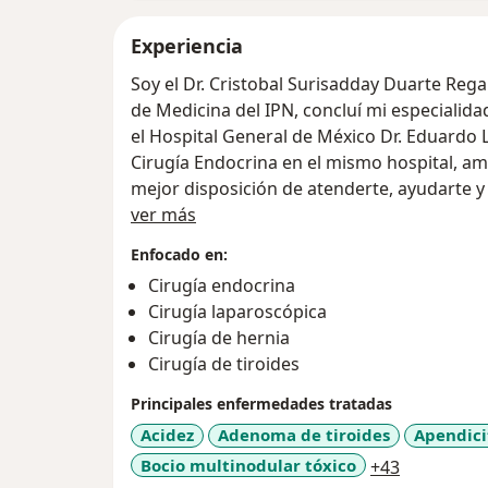
Experiencia
Soy el Dr. Cristobal Surisadday Duarte Reg
de Medicina del IPN, concluí mi especialid
el Hospital General de México Dr. Eduardo L
Cirugía Endocrina en el mismo hospital, a
mejor disposición de atenderte, ayudarte y
Sobre mí
tu patología digestiva y endocrina.
ver más
Enfocado en:
Cirugía endocrina
Cirugía laparoscópica
Cirugía de hernia
Cirugía de tiroides
Principales enfermedades tratadas
Acidez
Adenoma de tiroides
Apendici
a11y_sr_m
Bocio multinodular tóxico
+43