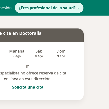
 sesión
¿Eres profesional de la salud?
 cita en Doctoralia
Mañana
Sáb
Dom
Lun
Mar
7 Ago
8 Ago
9 Ago
10 Ago
11 Ag
especialista no ofrece reserva de cita
en línea en esta dirección.
Solicita una cita