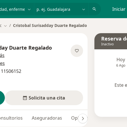
dad, enfermedad o nombre
p. ej. Guadalajara
Iniciar
c
Cristobal Surisadday Duarte Regalado
Cambiar de ciudad
Reserva de
Inactivo
dday Duarte Regalado
sobre las especializaciones
ás
Hoy
nes
6 Ago
1 11506152
Este 
Solicita una cita
nsultorios
Aseguradoras
Opiniones (26)