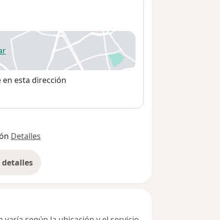
ar
 abre en una nueva pestaña
e en esta dirección
ión
Detalles
detalles
bre la dirección
varía según la ubicación y el servicio.