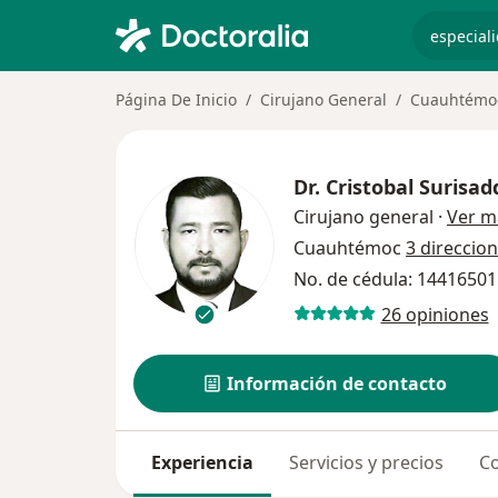
especiali
Página De Inicio
Cirujano General
Cuauhtémo
Dr.
Cristobal Surisa
Cirujano general
·
Ver m
Cuauhtémoc
3 direccio
No. de cédula: 1441650
26 opiniones
Información de contacto
Experiencia
Servicios y precios
Co