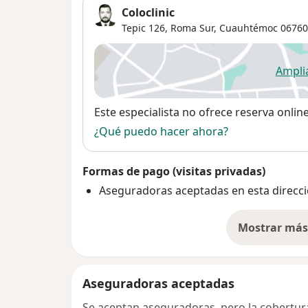
Coloclinic
Tepic 126,
Roma Sur
,
Cuauhtémoc
06760
Ampli
se
Disponibilidad
Este especialista no ofrece reserva onlin
¿Qué puedo hacer ahora?
Formas de pago (visitas privadas)
Aseguradoras aceptadas en esta direcc
Mostrar más 
so
Aseguradoras aceptadas
Se aceptan aseguradoras, pero la cobertura 