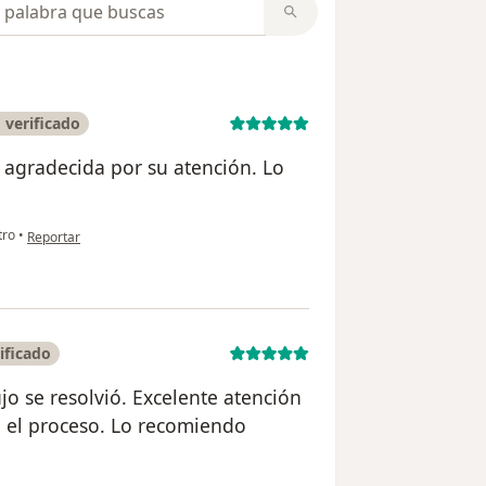
 verificado
 agradecida por su atención. Lo
en opinión del usuario Carmen Dámaso
ro
•
Reportar
ificado
jo se resolvió. Excelente atención
o el proceso. Lo recomiendo