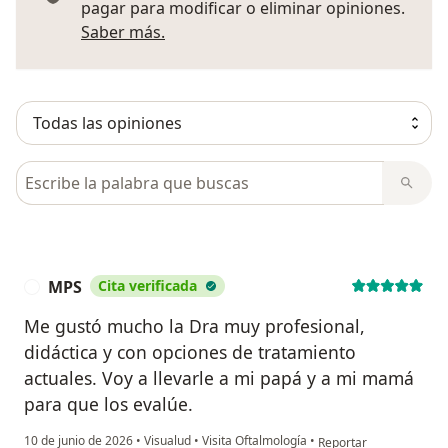
pagar para modificar o eliminar opiniones.
Más información sobre opiniones
Saber más.
Busca en opiniones
MPS
Cita verificada
M
Me gustó mucho la Dra muy profesional,
didáctica y con opciones de tratamiento
actuales. Voy a llevarle a mi papá y a mi mamá
para que los evalúe.
en opinión del usuario
10 de junio de 2026
•
Visualud
•
Visita Oftalmología
•
Reportar