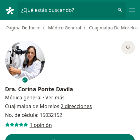
Men
¿Qué estás buscando?
Página De Inicio
Médico General
Cuajimalpa De Morelos
Dra.
Corina Ponte Davila
sobre las especializaciones
Médica general
·
Ver más
Cuajimalpa de Morelos
2 direcciones
No. de cédula: 15032152
1 opinión