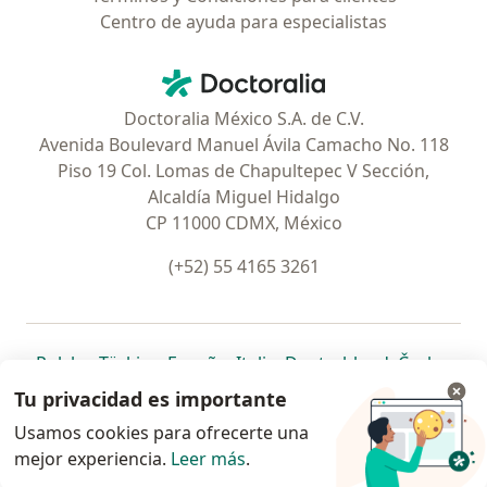
Centro de ayuda para especialistas
Contacto
Doctoralia - Página de inicio
Doctoralia México S.A. de C.V.
Avenida Boulevard Manuel Ávila Camacho No. 118
Piso 19 Col. Lomas de Chapultepec V Sección,
Alcaldía Miguel Hidalgo
CP 11000 CDMX, México
(+52) 55 4165 3261
se abre en una nueva pestaña
se abre en una nueva pestaña
se abre en una nueva pestaña
se abre en una nueva pes
se abre en 
se a
Polska
,
Türkiye
,
España
,
Italia
,
Deutschland
,
Česko
,
se abre en una nueva pestaña
se abre en una nueva pestaña
se abre en una nueva pestaña
se abre en una nueva p
se abre en 
se abr
Portugal
,
México
,
Chile
,
Brasil
,
Argentina
,
Perú
,
Tu privacidad es importante
se abre en una nueva pe
Colombia
Usamos cookies para ofrecerte una
mejor experiencia.
www.doctoralia.com.mx © 2026 - Encuentra tu
Leer más
.
especialista y pide cita